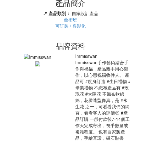
產品簡介
📍 產品類別：
自家設計產品
藝術班
可訂製 / 客製化
品牌資料
Immisswan
Immisswan手作藝術結合手
作與祝福，產品親手用心製
作，以心思祝福收件人。 產
品可 #度身訂造 #生日禮物 #
畢業禮物 不織布產品有 #玫
瑰花 #太陽花 不織布軟綿
綿，花瓣造型像真，是 #永
生花 之一，可看看我們的網
頁，看看客人的評價😊 #產
品訂購 一般付款後7-14個工
作天完成寄出，視乎數量或
複雜程度。 也有自家製產
品，手繪耳環，磁石貼書