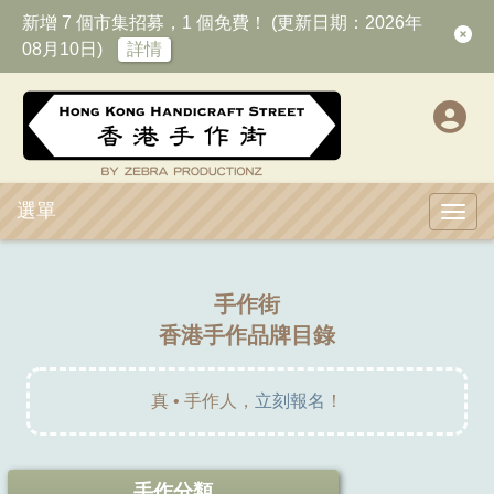
新增 7 個市集招募，1 個免費！ (更新日期：2026年
08月10日)
詳情
選單
Toggl
手作街
香港手作品牌目錄
真 • 手作人，
立刻報名
！
手作分類