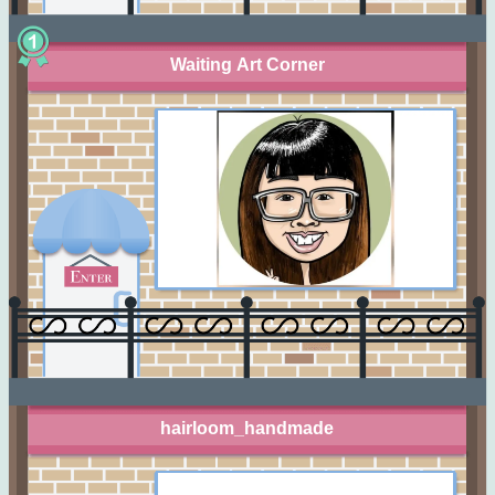
Waiting Art Corner
hairloom_handmade