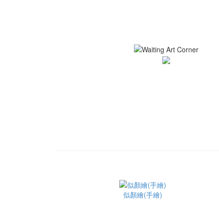
似顏繪(手繪)