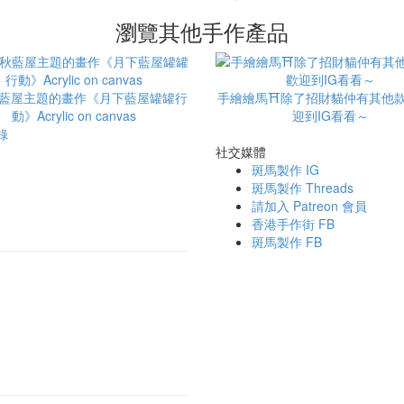
瀏覽其他手作產品
秋藍屋主題的畫作《月下藍屋罐罐行
手繪繪馬⛩️除了招財貓仲有其他
動》Acrylic on canvas
迎到IG看看～
錄
社交媒體
斑馬製作 IG
斑馬製作 Threads
請加入 Patreon 會員
香港手作街 FB
斑馬製作 FB