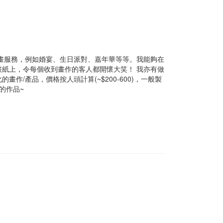
供似顏繪速畫服務，例如婚宴、生日派對、嘉年華等等。我能夠在
紙上，令每個收到畫作的客人都開懷大笑！ 我亦有做
作/產品，價格按人頭計算(~$200-600)，一般製
的作品~