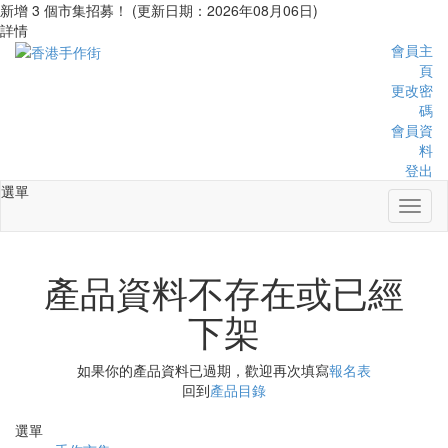
新增 3 個市集招募！ (更新日期：2026年08月06日)
詳情
會員主
頁
更改密
碼
會員資
料
登出
選單
Toggl
naviga
產品資料不存在或已經
下架
如果你的產品資料已過期，歡迎再次填寫
報名表
回到
產品目錄
選單