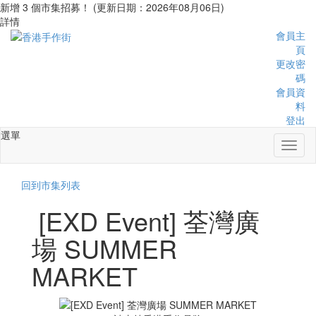
新增 3 個市集招募！ (更新日期：2026年08月06日)
詳情
會員主
頁
更改密
碼
會員資
料
登出
選單
Toggl
naviga
回到市集列表
[EXD Event] 荃灣廣
場 SUMMER
MARKET