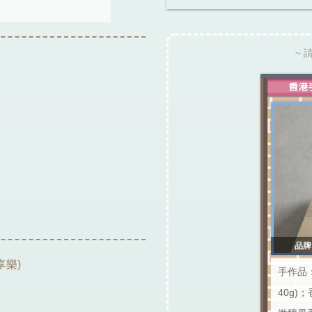
~ 
品牌：
近享樂)
手作品
40g