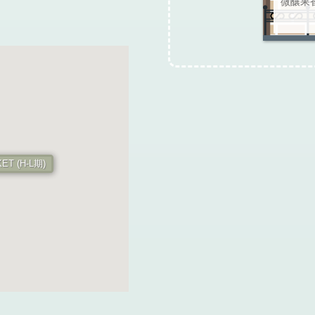
微釀果
ET (H-L期)