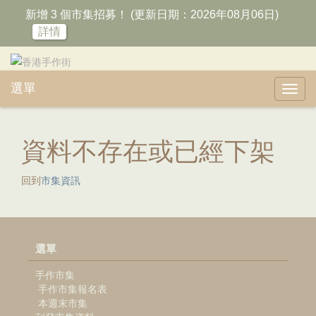
新增 3 個市集招募！ (更新日期：2026年08月06日)
詳情
選單
Toggl
navig
資料不存在或已經下架
回到
市集資訊
選單
手作市集
手作市集報名表
本週末市集