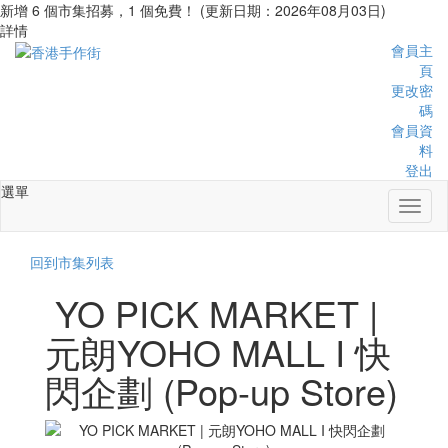
新增 6 個市集招募，1 個免費！ (更新日期：2026年08月03日)
詳情
會員主
頁
更改密
碼
會員資
料
登出
選單
Toggl
naviga
回到市集列表
YO PICK MARKET |
元朗YOHO MALL I 快
閃企劃 (Pop-up Store)