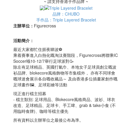
~ 請支持香港手作品牌 ~
品牌：CHUBO
手作品：Triple Layered Bracelet
主辦單位：
Figurecross
活動簡介：
最近大家都忙住捱夜睇波⚽️
乘着賽事進入白熱化嘅淘汰賽階段，Figurecross將聯乘IC
Soccer喺10-12/7舉行足球派對🥳
除左有足球精品、英國打氣巾、本地女子足球員創立嘅波
衫品牌、blokecore風格飾物等市集檔外， 亦有不同球會
嘅球迷會展示各自嘅收藏品～ 及由香港多位插畫家創作嘅
足球畫作🖼️、足球彩繪等活動
現正進行檔主招募
- 檔主類別: 足球用品、Blokecore風格商品、波衫、球衣
改造、足球精品、足球卡、手工啤、grab & take小食 (不
用臨時食牌)、咖啡等檔主優先
所有資料以主辦單位之最後公布為準。