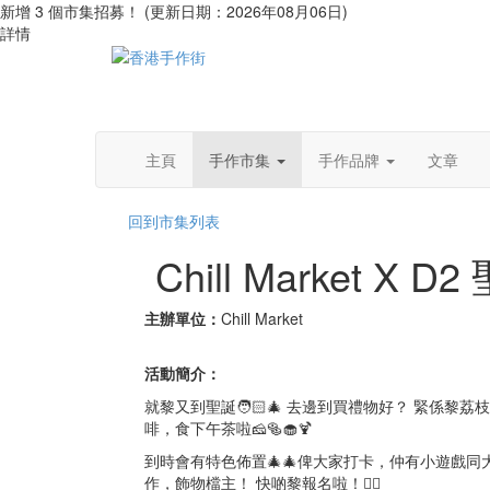
新增 3 個市集招募！ (更新日期：2026年08月06日)
詳情
主頁
手作市集
手作品牌
文章
回到市集列表
Chill Market X D
主辦單位：
Chill Market
活動簡介：
就黎又到聖誕🧑🏻‍🎄 去邊到買禮物好？ 緊係黎荔枝角
啡，食下午茶啦🧀🥯🧁🍹
到時會有特色佈置🎄🎄俾大家打卡，仲有小遊戲同
作，飾物檔主！ 快啲黎報名啦！👍🏻