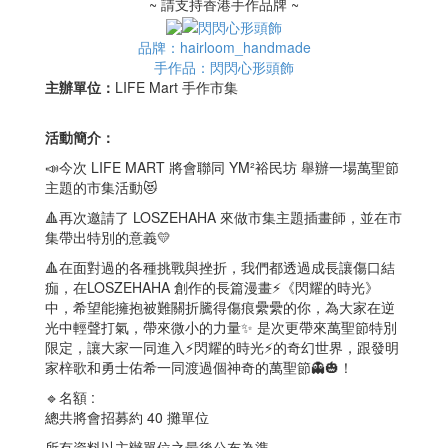
~ 請支持香港手作品牌 ~
品牌：hairloom_handmade
手作品：閃閃心形頭飾
主辦單位：
LIFE Mart 手作市集
活動簡介：
📣今次 LIFE MART 將會聯同 YM²裕民坊 舉辦一場萬聖節
主題的市集活動😻
🔺再次邀請了 LOSZEHAHA 來做市集主題插畫師，並在市
集帶出特別的意義💛
🔺在面對過的各種挑戰與挫折，我們都透過成長讓傷口結
痂，在LOSZEHAHA 創作的長篇漫畫⚡️《閃耀的時光》
中，希望能擁抱被難關折騰得傷痕纍纍的你，為大家在逆
光中輕聲打氣，帶來微小的力量✨ 是次更帶來萬聖節特別
限定，讓大家一同進入⚡️閃耀的時光⚡️的奇幻世界，跟發明
家梓歌和勇士佑希一同渡過個神奇的萬聖節👻🎃！
🔹名額 :
總共將會招募約 40 攤單位
所有資料以主辦單位之最後公布為準。