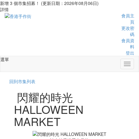
新增 3 個市集招募！ (更新日期：2026年08月06日)
詳情
會員主
頁
更改密
碼
會員資
料
登出
選單
Toggl
naviga
回到市集列表
閃耀的時光
HALLOWEEN
MARKET