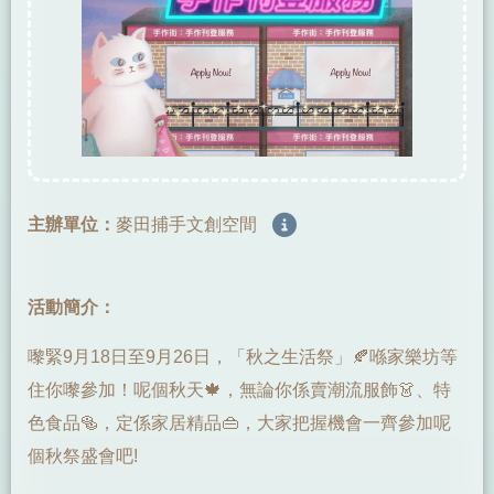
主辦單位：
麥田捕手文創空間
活動簡介：
嚟緊9月18日至9月26日，「秋之生活祭」🍂喺家樂坊等
住你嚟參加！呢個秋天🍁，無論你係賣潮流服飾👗、特
色食品🥯，定係家居精品👜，大家把握機會一齊參加呢
個秋祭盛會吧!