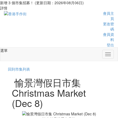
新增 3 個市集招募！ (更新日期：2026年08月06日)
詳情
會員主
頁
更改密
碼
會員資
料
登出
選單
Toggl
naviga
回到市集列表
愉景灣假日市集
Christmas Market
(Dec 8)