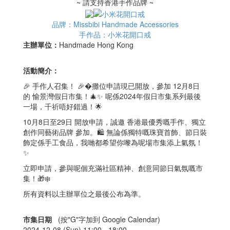
~ 請支持香港手作品牌 ~
品牌：Missbibi Handmade Accessories
手作品：小米花開口戒
主辦單位：
Handmade Hong Kong
活動簡介：
🎉 手作人召集！ 🎉�攤位申請現已開放，參加 12月8日
的 愉景灣假日市集！🎄✨ 呢係2024年假日市集系列最後
一場，千祈唔好錯過！🌟
10月8日至29日 開放申請，誠邀 香港最優秀嘅手作、獨立
創作同藝術品牌 參加。🛍️ 無論係獨特嘅珠寶首飾、節日裝
飾定係手工食品，我哋都希望你嚟為呢場市集添上氣氛！
✨
立即申請，參與呢個充滿社區精神、創意同節日氣氛嘅市
集！🎁❄️
所有資料以主辦單位之最後公布為準。
市集日期
(按"G"字加到 Google Calendar)
2024-12-08 (Sun) 11:00 -
18:00