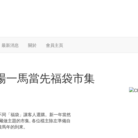
最新消息
關於
會員主頁
合和商場一馬當先福袋市集
不同「福袋」讓客人選購。新一年當然
袋寶藏做主題的市集, 各位檔主除左準備自
接馬年的到來。