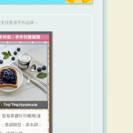
請支持香港手作品牌 ~
Ting Ting Handmade
：藍莓果醬吐司蠟燭(連
) ；香調類型：茶木調；