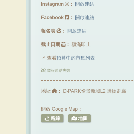
Instagram
：
開啟連結
Facebook
：
開啟連結
報名表
：
開啟連結
截止日期
：
額滿即止
📌 查看
招募中的市集列表
彙報連結失效
地址
：
D‧PARK愉景新城L2 購物走廊
開啟 Google Map：
路線
地圖