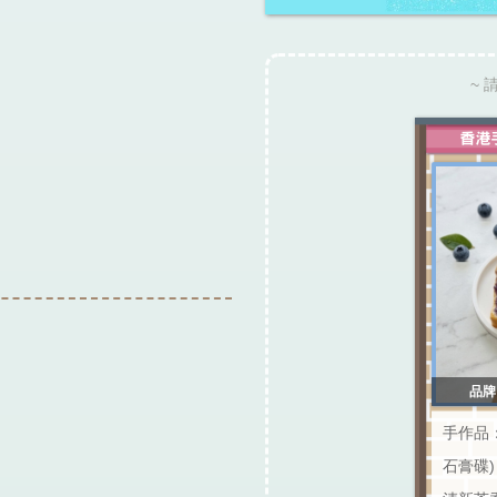
~ 
品牌：
手作品
石膏碟