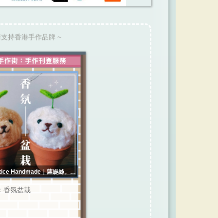
請支持香港手作品牌 ~
ice Handmade｜蘿緹絲。手
作
：香氛盆栽