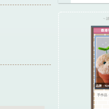
~ 
品牌：Not
手作品