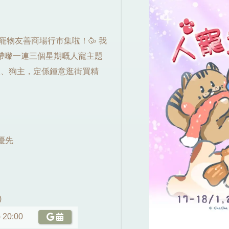
寵物友善商場行市集啦！🥳 我
家帶嚟一連三個星期嘅人寵主題
貓奴、狗主，定係鍾意逛街買精
優先
)
 20:00