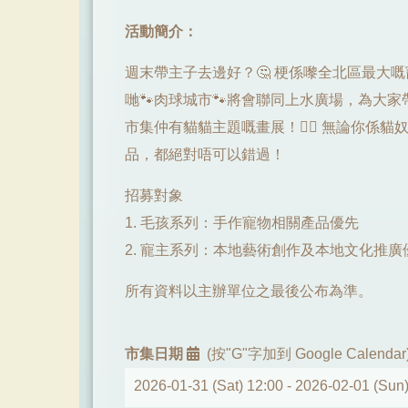
活動簡介：
週末帶主子去邊好？🤔 梗係嚟全北區最大嘅
哋🐾肉球城市🐾將會聯同上水廣場，為大
市集仲有貓貓主題嘅畫展！❤️‍🔥 無論你係
品，都絕對唔可以錯過！
招募對象
1. 毛孩系列：手作寵物相關產品優先
2. 寵主系列：本地藝術創作及本地文化推廣
所有資料以主辦單位之最後公布為準。
市集日期
(按"G"字加到 Google Calendar
2026-01-31 (Sat) 12:00 -
2026-02-01 (Sun)