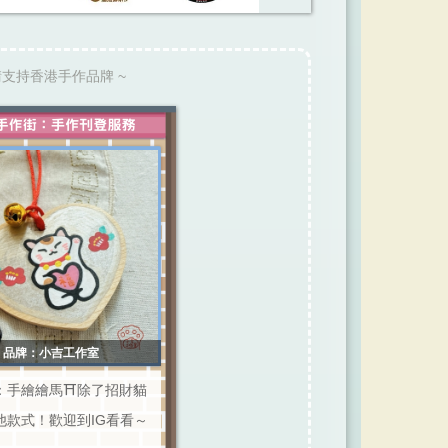
請支持香港手作品牌 ~
品牌：小吉工作室
：手繪繪馬⛩️除了招財貓
他款式！歡迎到IG看看～