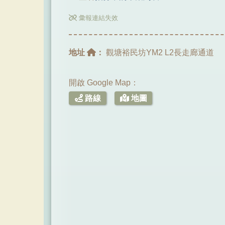
彙報連結失效
地址
：
觀塘裕民坊YM2 L2長走廊通道
開啟 Google Map：
路線
地圖