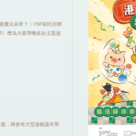
樂魔法未呀？ ✨YM²裕民坊聯
年華》😎為大家帶嚟多款主題遊
商場一樓中庭，將會有大型遊戲嘉年華