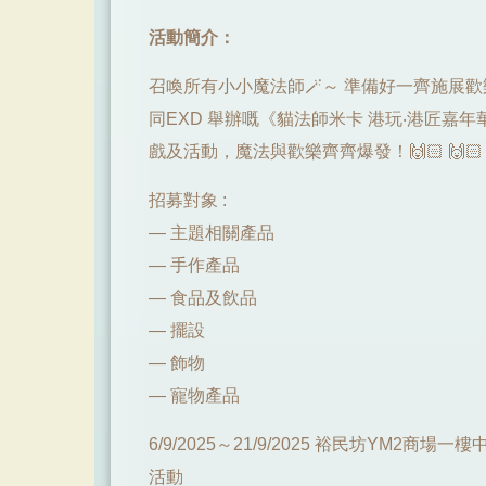
活動簡介：
召喚所有小小魔法師🪄～ 準備好一齊施展歡
同EXD 舉辦嘅《貓法師米卡 港玩‧港匠嘉
戲及活動，魔法與歡樂齊齊爆發！🙌🏻 🙌🏻
招募對象 :
— 主題相關產品
— ⼿作產品
— 食品及飲品
— 擺設
— 飾物
— 寵物產品
6/9/2025～21/9/2025 裕民坊YM2
活動