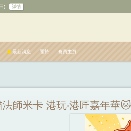
日)
詳情
最新消息
關於
會員主頁
 🐱貓法師米卡 港玩‧港匠嘉年華🐱