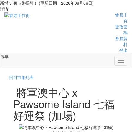
新增 3 個市集招募！ (更新日期：2026年08月06日)
詳情
會員主
頁
更改密
碼
會員資
料
登出
選單
Toggl
naviga
回到市集列表
將軍澳中心 x
Pawsome Island 七福
好運祭 (加場)