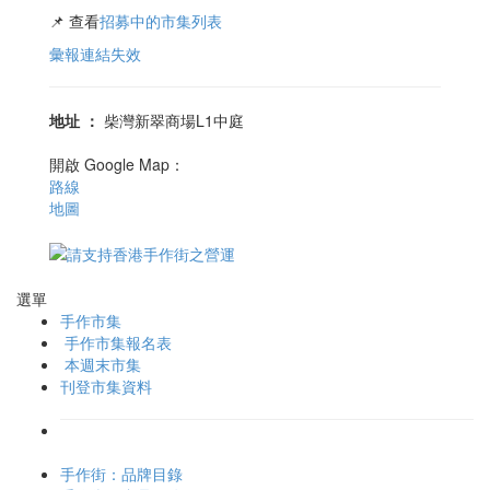
📌 查看
招募中的市集列表
彙報連結失效
地址
：
柴灣新翠商場L1中庭
開啟 Google Map：
路線
地圖
選單
手作市集
手作市集報名表
本週末市集
刊登市集資料
手作街：品牌目錄