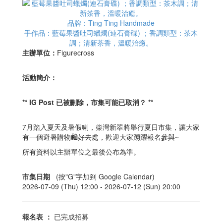
品牌：Ting Ting Handmade
手作品：藍莓果醬吐司蠟燭(連石膏碟) ；香調類型：茶木
調；清新茶香，溫暖治癒。
主辦單位：
Figurecross
活動簡介：
** IG Post 已被刪除，市集可能已取消？ **
7月踏入夏天及暑假喇，柴灣新翠將舉行夏日市集，讓大家
有一個避暑購物🛍️好去處，歡迎大家踴躍報名參與~
所有資料以主辦單位之最後公布為準。
市集日期
(按"G"字加到 Google Calendar)
2026-07-09 (Thu) 12:00 -
2026-07-12 (Sun) 20:00
報名表
：
已完成招募