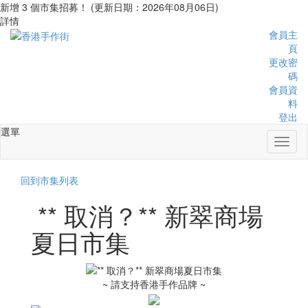
新增 3 個市集招募！ (更新日期：2026年08月06日)
詳情
會員主
頁
更改密
碼
會員資
料
登出
選單
Toggl
naviga
回到市集列表
** 取消？** 新翠商場
夏日市集
~ 請支持香港手作品牌 ~