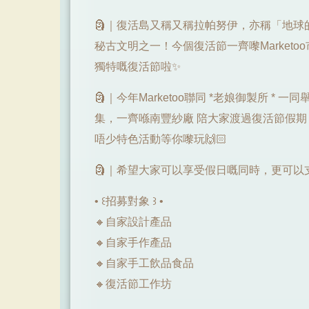
🗿｜復活島又稱又稱拉帕努伊，亦稱「地球
秘古文明之一！今個復活節一齊嚟Market
獨特嘅復活節啦✨
🗿｜今年Marketoo聯同 *老娘御製所 *
集，一齊喺南豐紗廠 陪大家渡過復活節假
唔少特色活動等你嚟玩🙌🏻
🗿｜希望大家可以享受假日嘅同時，更可以支持本土
• ꒰招募對象 ꒱ •
🔸自家設計產品
🔸自家手作產品
🔸自家手工飲品食品
🔸復活節工作坊