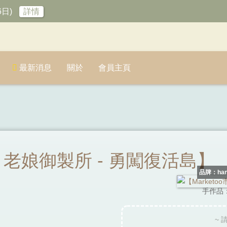
6日)
詳情
最新消息
關於
會員主頁
 x 老娘御製所 - 勇闖復活島】
品牌：hand
手作品
~ 