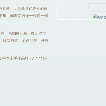
的肚臍」，是最具代表性的神
oo市集，同摩艾石像一齊過一個
 一同舉辦「勇闖復活島」復活節市
期！除咗有本土原創品牌，仲有
手作品牌 ୧꒰*´꒳`*꒱૭✧︎