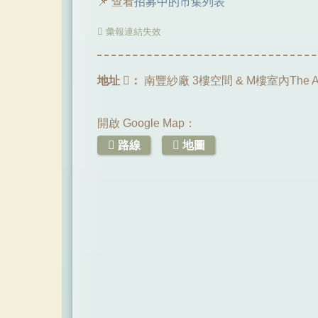
📌 查看
招募中的市集列表
彙報連結失效
地址
：
南豐紗廠 3樓空間 & M樓室內The A
開啟 Google Map：
路線
地圖