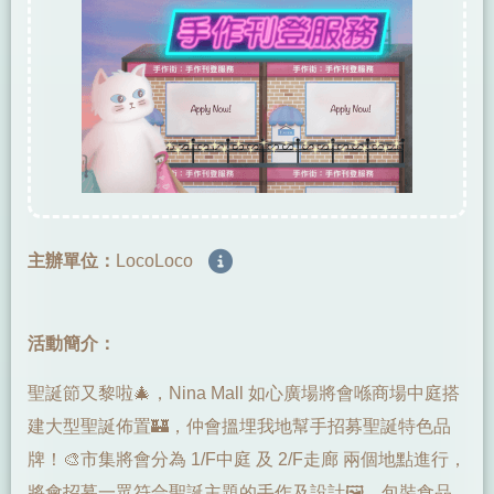
主辦單位：
LocoLoco
活動簡介：
聖誕節又黎啦🎄，Nina Mall 如心廣場將會喺商場中庭搭
建大型聖誕佈置🏰，仲會搵埋我地幫手招募聖誕特色品
牌！🎨市集將會分為 1/F中庭 及 2/F走廊 兩個地點進行，
將會招募一眾符合聖誕主題的手作及設計🖼️、包裝食品