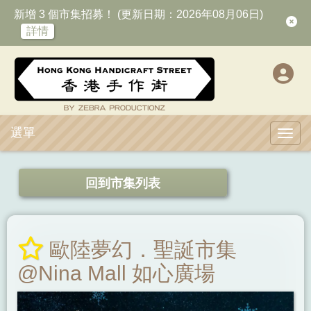
新增 3 個市集招募！ (更新日期：2026年08月06日)
詳情
選單
Toggl
回到市集列表
歐陸夢幻．聖誕市集
@Nina Mall 如心廣場