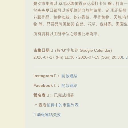
是次市集將以 草地花園佈置及花漾打卡位 📸，打造
於炎炎夏日都可以感受悠閒自然的氛圍。🍃 現正招
花藝作品、植物盆栽、乾花香氛、手作飾物、天然/有
物 等。只要品牌風格與 自然、花草、森林系、田園生活
所有資料以主辦單位之最後公布為準。
市集日期
(按"G"字加到 Google Calendar)
2026-07-17 (Fri) 11:30 -
2026-07-19 (Sun) 20:30
Instagram
：
開啟連結
Facebook
：
開啟連結
報名表
：
已完成招募
📌 查看
招募中的市集列表
彙報連結失效