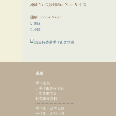
地址
：
尖沙咀Mira Place B1中庭
開啟 Google Map：
路線
地圖
選單
手作市集
手作市集報名表
本週末市集
刊登市集資料
手作街：品牌目錄
手作街：產品一覽