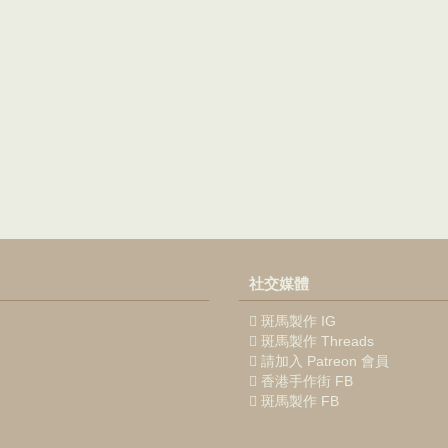
社交媒體
斑馬製作 IG
斑馬製作 Threads
請加入 Patreon 會員
香港手作街 FB
斑馬製作 FB