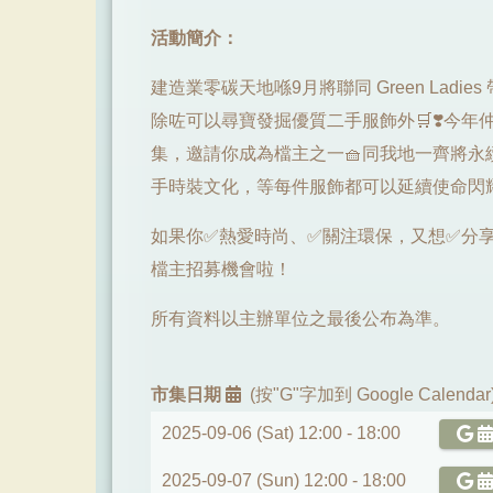
活動簡介：
建造業零碳天地喺9月將聯同 Green Ladi
除咗可以尋寶發掘優質二手服飾外🛒❣️今
集，邀請你成為檔主之一🧺同我地一齊將永
手時裝文化，等每件服飾都可以延續使命閃耀登
如果你✅熱愛時尚、✅關注環保，又想✅分
檔主招募機會啦！
所有資料以主辦單位之最後公布為準。
市集日期
(按"G"字加到 Google Calendar
2025-09-06 (Sat) 12:00 -
18:00
2025-09-07 (Sun) 12:00 -
18:00