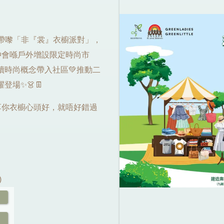
es 帶嚟「非『裳』衣櫥派對」，
年仲會喺戶外增設限定時尚市
續時尚概念帶入社區💚推動二
場✨👗👖
享你衣櫥心頭好，就唔好錯過
)