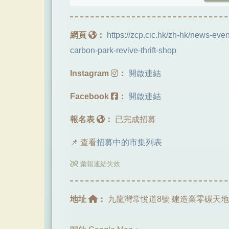
網頁
：
https://zcp.cic.hk/zh-hk/news-even
carbon-park-revive-thrift-shop
Instagram
：
開啟連結
Facebook
：
開啟連結
報名表
：
已完成招募
📌 查看
招募中的市集列表
彙報連結失效
地址
：
九龍灣常悅道8號 建造業零碳天地