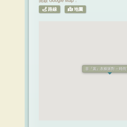
開啟 Google Map：
路線
地圖
非『裳』衣櫥派對 – 時