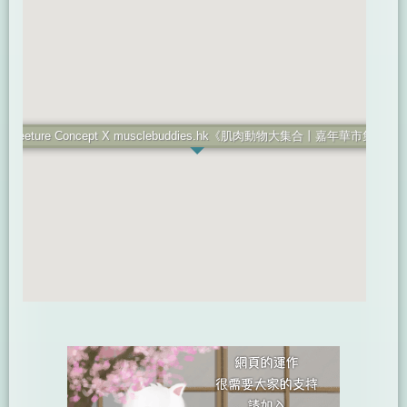
Freeture Concept X musclebuddies.hk《肌肉動物大集合⼁嘉年華市集》