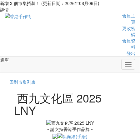
新增 3 個市集招募！ (更新日期：2026年08月06日)
詳情
會員主
頁
更改密
碼
會員資
料
登出
選單
Toggl
naviga
回到市集列表
西九文化區 2025
LNY
~ 請支持香港手作品牌 ~