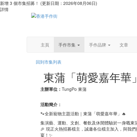
新增 3 個市集招募！ (更新日期：2026年08月06日)
詳情
主頁
手作市集
手作品牌
文章
回到市集列表
東蒲「萌愛嘉年華
主辦單位：
TungPo 東蒲
活動簡介：
🐾全新寵物主題活動｜東蒲「萌愛嘉年華」🔥
集演藝、運動、文創、餐飲及休閒體驗於一身嘅東
🎉 現正火熱招募檔主，誠邀各位檔主加入，與我們
宴！✨