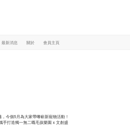
最新消息
關於
會員主頁
」
蒲，今個5月為大家帶嚟嶄新寵物活動！
攜手打造獨一無二嘅毛孩樂園 x 文創盛