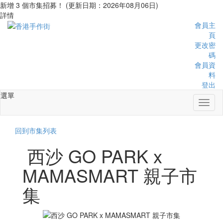
新增 3 個市集招募！ (更新日期：2026年08月06日)
詳情
會員主
頁
更改密
碼
會員資
料
登出
選單
Toggl
naviga
回到市集列表
西沙 GO PARK x
MAMASMART 親子市
集