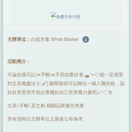
主辦單位：
白紙市集 White Market
活動簡介：
不論你係日記ᝰ手帳ᝰ手寫信愛好者˖◛⁺⑅♡都一定感受
到文具嘅魔法 [✨🖌️] 聽聞筆跡可以睇出一個人嘅性格，請
好好享受用手寫出專屬於自己世界嘅力量吧🪄⋆⁺₊˚📓
文具/ 手帳/ 及文創 相關品牌優先考慮
所有資料以主辦單位之最後公布為準。