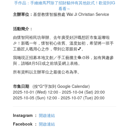
手作品：手繪繪馬⛩️除了招財貓仲有其他款式！歡迎到IG
看看～
主辦單位：
基督教懷智服務處 Wai Ji Christian Service
活動簡介：
由懷智同裕民坊舉辦、去年廣受好評嘅想匠市集返嚟啦
🎉！新嘅一年，懷智初心依舊、溫度如初，希望將一班手
工藝匠人嘅用心之作，帶到公眾眼前💕。
我哋現正招募本地文創／手工藝攤主🧶🎨🧸，如有興趣參
與，請喺8月5日或之前填妥網上表格。
所有資料以主辦單位之最後公布為準。
市集日期
(按"G"字加到 Google Calendar)
2025-10-01 (Wed) 12:00 -
2025-10-04 (Sat) 20:00
2025-10-05 (Sun) 12:00 -
2025-10-07 (Tue) 20:00
Instagram
：
開啟連結
Facebook
：
開啟連結