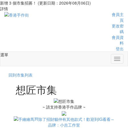
新增 3 個市集招募！ (更新日期：2026年08月06日)
詳情
會員主
頁
更改密
碼
會員資
料
登出
選單
Toggl
naviga
回到市集列表
想匠市集
~ 請支持香港手作品牌 ~
品牌：小吉工作室