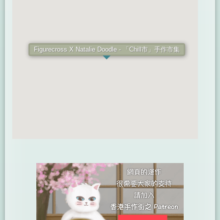
Figurecross X Natalie Doodle - 「Chill市」手作市集