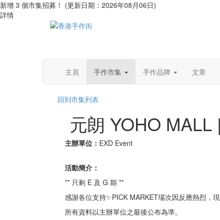
新增 3 個市集招募！ (更新日期：2026年08月06日)
詳情
主頁
手作市集
手作品牌
文章
回到市集列表
元朗 YOHO MALL |
主辦單位：
EXD Event
活動簡介：
** 只剩 E 及 G 期 **
感謝各位支持✨PICK MARKET場次因反應熱烈，現
所有資料以主辦單位之最後公布為準。