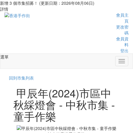
新增 3 個市集招募！ (更新日期：2026年08月06日)
詳情
會員主
頁
更改密
碼
會員資
料
登出
選單
Toggl
naviga
回到市集列表
甲辰年(2024)市區中
秋綵燈會 - 中秋市集 -
童手作樂