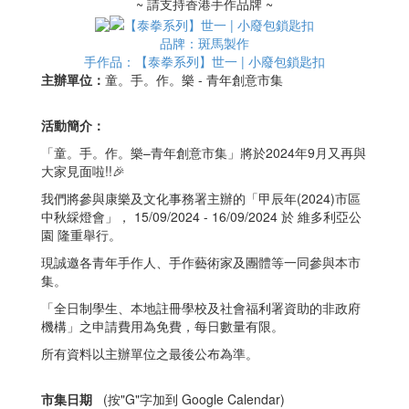
~ 請支持香港手作品牌 ~
品牌：斑馬製作
手作品：【泰拳系列】世一 | 小廢包鎖匙扣
主辦單位：
童。手。作。樂 - 青年創意市集
活動簡介：
「童。手。作。樂–青年創意市集」將於2024年9月又再與
大家見面啦!!🎉
我們將參與康樂及文化事務署主辦的「甲辰年(2024)市區
中秋綵燈會」， 15/09/2024 - 16/09/2024 於 維多利亞公
園 隆重舉行。
現誠邀各青年手作人、手作藝術家及團體等一同參與本市
集。
「全日制學生、本地註冊學校及社會福利署資助的非政府
機構」之申請費用為免費，每日數量有限。
所有資料以主辦單位之最後公布為準。
市集日期
(按"G"字加到 Google Calendar)