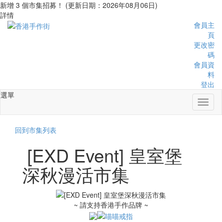
新增 3 個市集招募！ (更新日期：2026年08月06日)
詳情
會員主
頁
更改密
碼
會員資
料
登出
選單
Toggl
naviga
回到市集列表
[EXD Event] 皇室堡
深秋漫活市集
~ 請支持香港手作品牌 ~