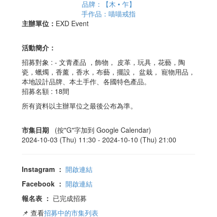
品牌：【木 • 乍】
手作品：喵喵戒指
主辦單位：
EXD Event
活動簡介：
招募對象 : - 文青產品 ，飾物， 皮革，玩具，花藝，陶
瓷，蠟燭，香薰，香水，布藝，擺設， 盆栽， 寵物用品，
本地設計品牌、本土手作、各國特色產品。
招募名額 : 18間
所有資料以主辦單位之最後公布為準。
市集日期
(按"G"字加到 Google Calendar)
2024-10-03 (Thu) 11:30 -
2024-10-10 (Thu) 21:00
Instagram
：
開啟連結
Facebook
：
開啟連結
報名表
：
已完成招募
📌 查看
招募中的市集列表