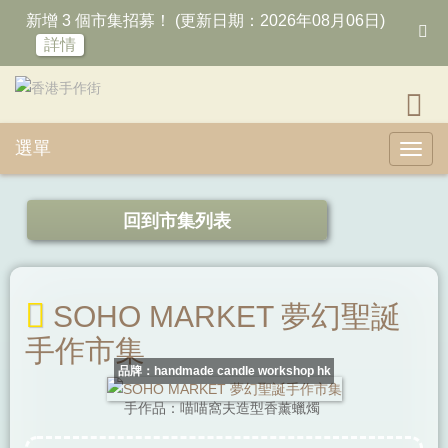
新增 3 個市集招募！ (更新日期：2026年08月06日)
詳情
選單
Toggl
回到市集列表
SOHO MARKET 夢幻聖誕
手作市集
品牌：handmade candle workshop hk
手作品：喵喵窩夫造型香薰蠟燭