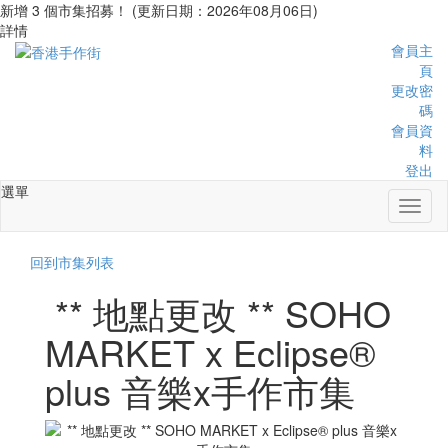
新增 3 個市集招募！ (更新日期：2026年08月06日)
詳情
會員主
頁
更改密
碼
會員資
料
登出
選單
Toggl
naviga
回到市集列表
** 地點更改 ** SOHO
MARKET x Eclipse®️
plus 音樂x手作市集