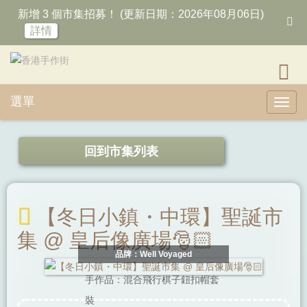
新增 3 個市集招募！ (更新日期：2026年08月06日)
詳情
選單
Toggl
回到市集列表
【冬日小鎮・中環】聖誕市
集 @ 皇后像廣場🎅🏻
品牌：Well Voyaged
手作品：混合飛行棋子鈕扣帽套
裝