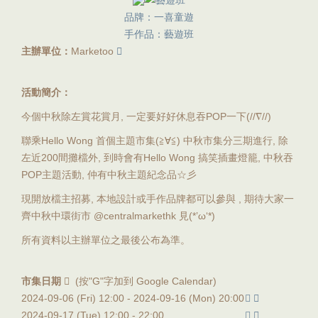
品牌：一喜童遊
手作品：藝遊班
主辦單位：
Marketoo
活動簡介：
今個中秋除左賞花賞月, 一定要好好休息吞POP一下(//∇//)
聯乘Hello Wong 首個主題市集(≧∀≦) 中秋市集分三期進行, 除
左近200間攤檔外, 到時會有Hello Wong 搞笑插畫燈籠, 中秋吞
POP主題活動, 仲有中秋主題紀念品☆彡
現開放檔主招募, 本地設計或手作品牌都可以參與 , 期待大家一
齊中秋中環街市 @centralmarkethk 見(*’ω‘*)
所有資料以主辦單位之最後公布為準。
市集日期
(按"G"字加到 Google Calendar)
2024-09-06 (Fri) 12:00 -
2024-09-16 (Mon) 20:00
2024-09-17 (Tue) 12:00 -
22:00