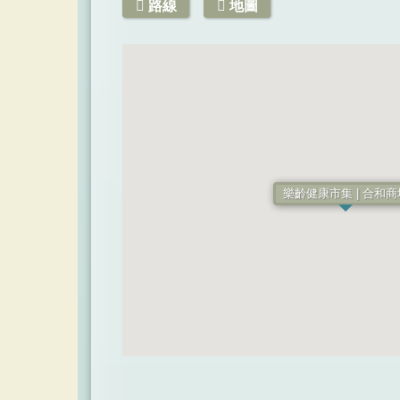
路線
地圖
樂齡健康市集 | 合和商