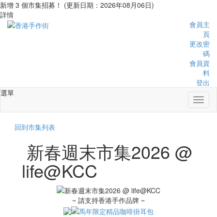
新增 3 個市集招募！ (更新日期：2026年08月06日)
詳情
會員主
頁
更改密
碼
會員資
料
登出
選單
Toggl
naviga
回到市集列表
新春週末市集2026 @
life@KCC
~ 請支持香港手作品牌 ~