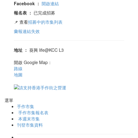
Facebook
：
開啟連結
報名表
：
已完成招募
📌 查看
招募中的市集列表
彙報連結失效
地址
：
葵興 life@KCC L3
開啟 Google Map：
路線
地圖
選單
手作市集
手作市集報名表
本週末市集
刊登市集資料