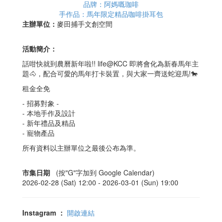
品牌：阿媽嘅珈啡
手作品：馬年限定精品咖啡掛耳包
主辦單位：
麥田捕手文創空間
活動簡介：
話咁快就到農曆新年啦!! life@KCC 即將會化為新春馬年主
題🐴，配合可愛的馬年打卡裝置，與大家一齊送蛇迎馬!🐎
租金全免
- 招募對象 -
- 本地手作及設計
- 新年禮品及精品
- 寵物產品
所有資料以主辦單位之最後公布為準。
市集日期
(按"G"字加到 Google Calendar)
2026-02-28 (Sat) 12:00 -
2026-03-01 (Sun) 19:00
Instagram
：
開啟連結