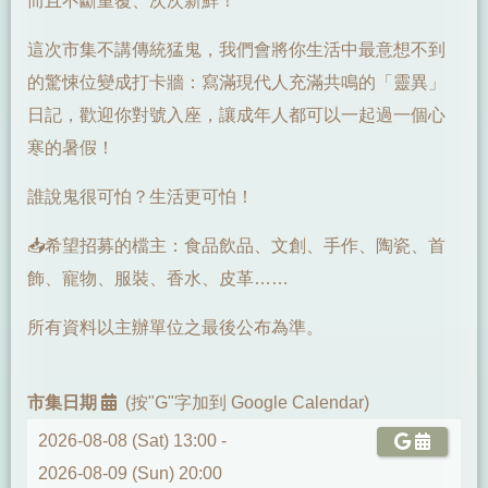
而且不斷重覆、次次新鮮！
這次市集不講傳統猛鬼，我們會將你生活中最意想不到
的驚悚位變成打卡牆：寫滿現代人充滿共鳴的「靈異」
日記，歡迎你對號入座，讓成年人都可以一起過一個心
寒的暑假！
誰說鬼很可怕？生活更可怕！
📥希望招募的檔主：食品飲品、文創、手作、陶瓷、首
飾、寵物、服裝、香水、皮革……
所有資料以主辦單位之最後公布為準。
市集日期
(按"G"字加到 Google Calendar)
2026-08-08 (Sat) 13:00 -
2026-08-09 (Sun) 20:00