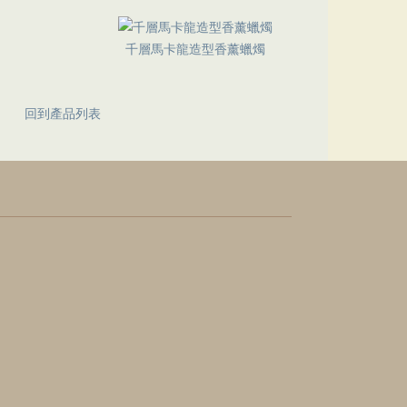
千層馬卡龍造型香薰蠟燭
回到產品列表