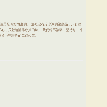
份溫柔是為妳而生的。 這裡沒有冷冰冰的複製品，只有經
匠心，只獻給懂得欣賞的妳。 我們絕不複製，堅持每一件
溫柔地守護妳的每個起落。