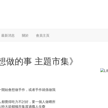
最新消息
關於
會員主頁
做我想做的事 主題市集》
一開始會想做手作，或者手作就係做我
人都覺得吃力不討好，要一個人做晒所
時大節都喺市集渡過嘅人生🙈