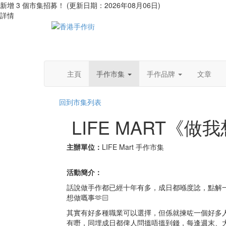
新增 3 個市集招募！ (更新日期：2026年08月06日)
詳情
主頁
手作市集
手作品牌
文章
回到市集列表
LIFE MART《
主辦單位：
LIFE Mart 手作市集
活動簡介：
話說做手作都已經十年有多，成日都喺度諗，點解
想做嘅事🫶🏻
其實有好多種職業可以選擇，但係就揀咗一個好多
有嘢，同埋成日都俾人問搵唔搵到錢，每逢週末、大