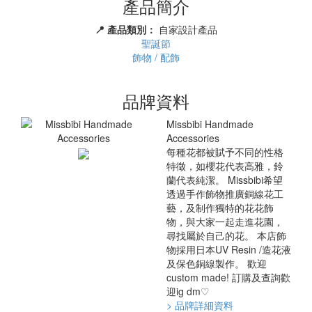
產品簡介
📍 產品類別：
自家設計產品
聖誕節
飾物 / 配飾
品牌資料
Missbibi Handmade
Accessories
每種花都被賦予不同的性格
特徵，如櫻花代表高雅，鈴
蘭代表純潔。 Missbibi希望
透過手作飾物推廣銅線花工
藝，及制作獨特的花花飾
物，與大家一起走進花園，
尋找屬於自己的花。 本店飾
物採用日本UV Resin /造花液
及保色銅線製作。 歡迎
custom made! 訂購及查詢歡
迎ig dm♡
> 品牌詳細資料