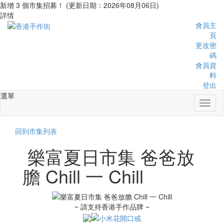
新增 3 個市集招募！ (更新日期：2026年08月06日)
詳情
會員主
頁
更改密
碼
會員資
料
登出
選單
Toggl
naviga
回到市集列表
樂富夏日市集 爸爸放
膽 Chill 一 Chill
~ 請支持香港手作品牌 ~