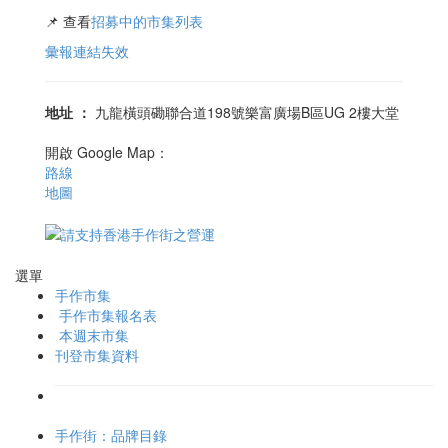
📌 查看
招募中的市集列表
彙報連結失效
地址
：
九龍橫頭磡聯合道198號樂富廣場B區UG 2樓大堂
開啟 Google Map：
路線
地圖
選單
手作市集
手作市集報名表
本週末市集
刊登市集資料
手作街：品牌目錄