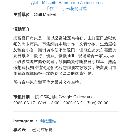
品牌：Missbibi Handmade Accessories
手作品：小米花開口戒
主辦單位：
Chill Market
活動簡介：
樂富夏日市集是一個以樂富社區為核心、主打夏日放鬆氣
氛的周末市集。市集網羅本地手作、文青小物、生活選物
及輕食小食，讓街坊即使不出遠門，也能在藍天白雲般的
夏日氛圍中慢行、慢買、慢慢chill。現場適合一家大小在
下班後或週末隨心閒逛，發掘屬於你嘅夏日小確幸。無論
係想尋找獨特禮物定係純粹想同朋友散散步，樂富夏日市
集都為你準備好一場輕鬆又溫暖的家庭活動。
所有資料以主辦單位之最後公布為準。
市集日期
(按"G"字加到 Google Calendar)
2026-06-17 (Wed) 13:00 -
2026-06-21 (Sun) 20:00
Instagram
：
開啟連結
報名表
：
已完成招募