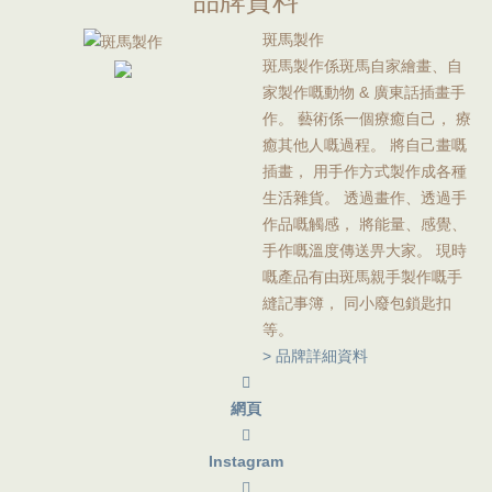
品牌資料
斑馬製作
斑馬製作係斑馬自家繪畫、自
家製作嘅動物 & 廣東話插畫手
作。 藝術係一個療癒自己， 療
癒其他人嘅過程。 將自己畫嘅
插畫， 用手作方式製作成各種
生活雜貨。 透過畫作、透過手
作品嘅觸感， 將能量、感覺、
手作嘅溫度傳送畀大家。 現時
嘅產品有由斑馬親手製作嘅手
縫記事簿， 同小廢包鎖匙扣
等。
> 品牌詳細資料
網頁
Instagram