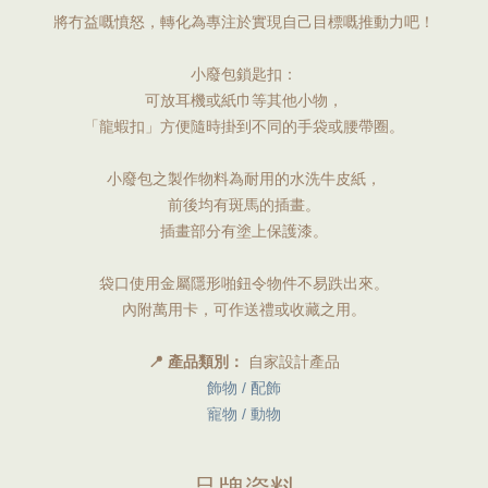
將冇益嘅憤怒，轉化為專注於實現自己目標嘅推動力吧！
小廢包鎖匙扣：
可放耳機或紙巾等其他小物，
「龍蝦扣」方便隨時掛到不同的手袋或腰帶圈。
小廢包之製作物料為耐用的水洗牛皮紙，
前後均有斑馬的插畫。
插畫部分有塗上保護漆。
袋口使用金屬隱形啪鈕令物件不易跌出來。
內附萬用卡，可作送禮或收藏之用。
📍 產品類別：
自家設計產品
飾物 / 配飾
寵物 / 動物