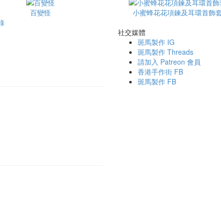
百變怪
小蜜蜂花花項鍊及耳環首飾
錄
社交媒體
斑馬製作 IG
斑馬製作 Threads
請加入 Patreon 會員
香港手作街 FB
斑馬製作 FB