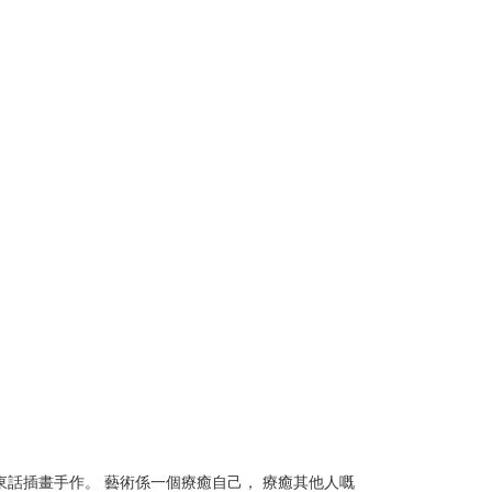
東話插畫手作。 藝術係一個療癒自己， 療癒其他人嘅