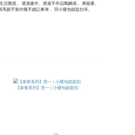
生活雜貨。 透過畫作、透過手作品嘅觸感， 將能量、
斑馬親手製作嘅手縫記事簿， 同小廢包鎖匙扣等。
【泰拳系列】世一 | 小廢包鎖匙扣