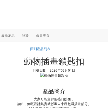
最新消息
關於
會員主頁
回到產品列表
動物插畫鎖匙扣
刊登日期：2026年08月01日
產品簡介
大家可能覺得佢熟口熟面，
無錯，佢嘅設計其實就係嚟自小廢包嘅插畫部分。