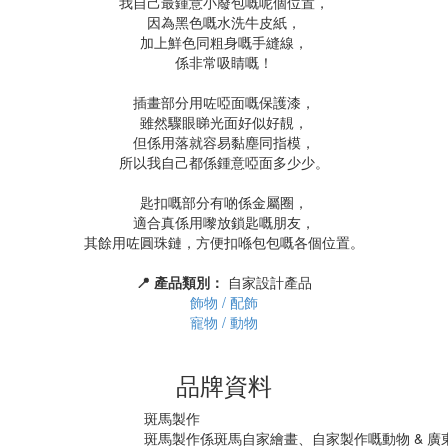
我自己最鍾意小廢包嘅呢個位置，
因為黑色嘅水洗牛皮紙，
加上鮮色同粗身嘅手縫線，
係非常吸睛嘅！
插畫部分用咗啞面嘅保護漆，
雖然驟眼睇光面好似好靚，
但係用落就容易黏塵同指模，
所以我自己都係鍾意啞面多少少。
匙扣嘅部分有啲係金屬圈，
適合真係用嚟放鎖匙嘅朋友，
其餘用咗圓珠鏈，方便扣喺包包嘅各個位置。
📍 產品類別：
自家設計產品
飾物 / 配飾
寵物 / 動物
品牌資料
斑馬製作
斑馬製作係斑馬自家繪畫、自家製作嘅動物 & 廣