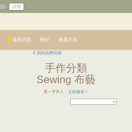
日)
詳情
最新消息
關於
會員主頁
回到品牌目錄
手作分類
Sewing 布藝
真 • 手作人，
立刻報名
！