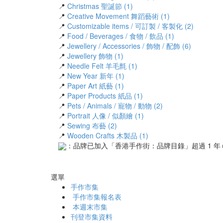
📍
Christmas 聖誕節 (1)
📍
Creative Movement 舞蹈藝術 (1)
📍
Customizable items / 可訂製 / 客製化 (2)
📍
Food / Beverages / 食物 / 飲品 (1)
📍
Jewellery / Accessories / 飾物 / 配飾 (6)
📍
Jewellery 飾物 (1)
📍
Needle Felt 羊毛氈 (1)
📍
New Year 新年 (1)
📍
Paper Art 紙藝 (1)
📍
Paper Products 紙品 (1)
📍
Pets / Animals / 寵物 / 動物 (2)
📍
Portrait 人像 / 似顏繪 (1)
📍
Sewing 布藝 (2)
📍
Wooden Crafts 木製品 (1)
：品牌已加入「香港手作街：品牌目錄」超過 1 年 
選單
手作市集
手作市集報名表
本週末市集
刊登市集資料